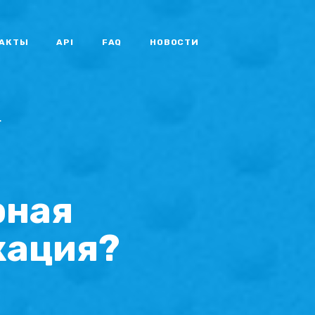
АКТЫ
API
FAQ
НОВОСТИ
Г
рная
кация?