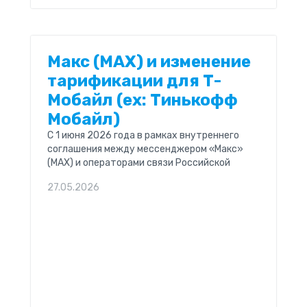
Макс (MAX) и изменение
тарификации для Т-
Мобайл (ex: Тинькофф
Мобайл)
С 1 июня 2026 года в рамках внутреннего
соглашения между мессенджером «Макс»
(MAX) и операторами связи Российской
Федерации устанавливается следующий
27.05.2026
приоритет терминирования (доставки)
сообщений: Сервисные сообщения, включая
коды и пароли,...