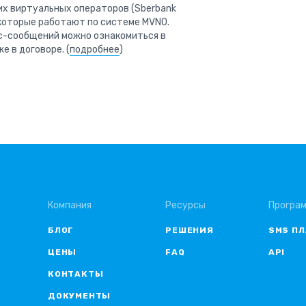
их виртуальных операторов (Sberbank
) которые работают по системе MVNO.
мс-сообщений можно ознакомиться в
е в договоре. (
подробнее
)
Компания
Ресурсы
Програм
БЛОГ
РЕШЕНИЯ
SMS П
ЦЕНЫ
FAQ
API
КОНТАКТЫ
ДОКУМЕНТЫ