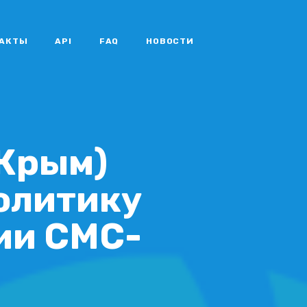
АКТЫ
API
FAQ
НОВОСТИ
(Крым)
олитику
ии СМС-
.