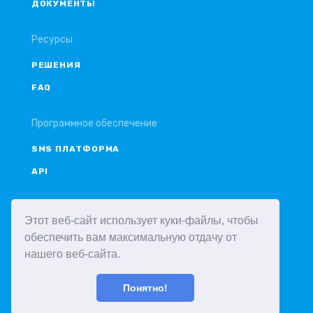
ДОКУМЕНТЫ
Ресурсы
РЕШЕНИЯ
FAQ
Программное обеспечение
SMS ПЛАТФОРМА
API
Аккаунт
Этот веб-сайт использует куки-файлы, чтобы
ВОЙТИ
обеспечить вам максимальную отдачу от
нашего веб-сайта.
РЕГИСТРАЦИЯ
Понятно!